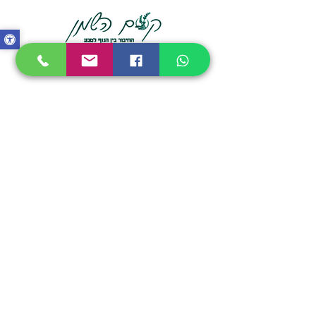
Privacy Policy
All information
All information
appearing on the
appearing on the
website is for general
website is for general
information only and
information only and
should not be
should not be
considered "medical
considered "medical
advice" and / or
advice" and / or
"recommendation for
"recommendation for
treatment" and / or
treatment" and / or
"substitute for
"substitute for