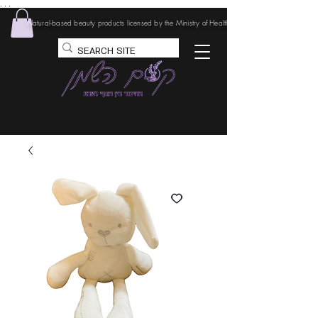
. . .
Natural-based beauty products licensed by the Ministry of Health