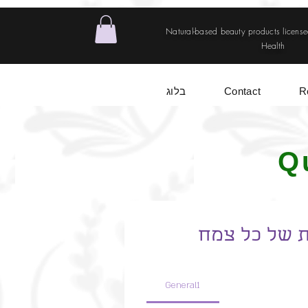
. . .
Natural-based beauty products license
Health
R
Contact
בלוג
Q
ת של כל צמח
General1