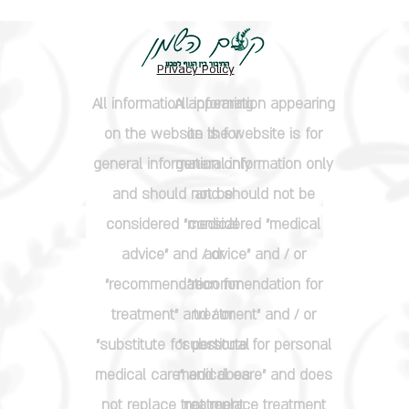
Privacy Policy
All information appearing
All information appearing
on the website is for
on the website is for
general information only
general information only
and should not be
and should not be
considered "medical
considered "medical
advice" and / or
advice" and / or
"recommendation for
"recommendation for
treatment" and / or
treatment" and / or
"substitute for personal
"substitute for personal
medical care" and does
medical care" and does
not replace treatment
not replace treatment