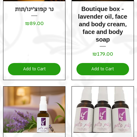
Quick View
Quick View
Boutique box -
נר קפוצ'ינו/תות
lavender oil, face
Price
₪89.00
and body cream,
face and body
soap
Price
₪179.00
Add to Cart
Add to Cart