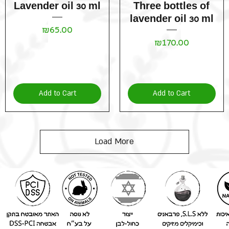
Quick View
Quick View
Lavender oil 30 ml
Three bottles of
lavender oil 30 ml
Price
₪65.00
Price
₪170.00
Add to Cart
Add to Cart
Load More