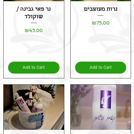
i
Quick View
Quick View
נרות מעוצבים
נר פאי גבינה /
t
e
שוקולד
r
Price
₪75.00
s
Price
₪45.00
Add to Cart
Add to Cart